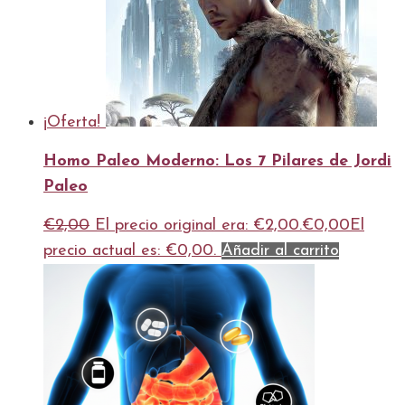
¡Oferta!
Homo Paleo Moderno: Los 7 Pilares de Jordi
Paleo
€
2,00
El precio original era: €2,00.
€
0,00
El
precio actual es: €0,00.
Añadir al carrito