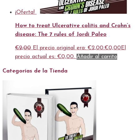
¡Oferta!
How to treat Ulcerative colitis and Crohn’s
disease: The 7 rules of Jordi Paleo
€
2,00
El precio original era: €2,00.
€
0,00
El
precio actual es: €0,00.
Añadir al carrito
Categorías de la Tienda