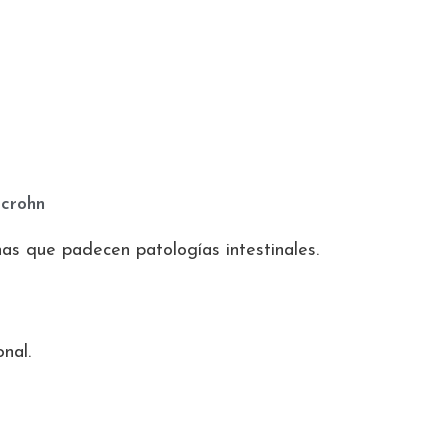
 crohn
nas que padecen patologías intestinales.
onal
.