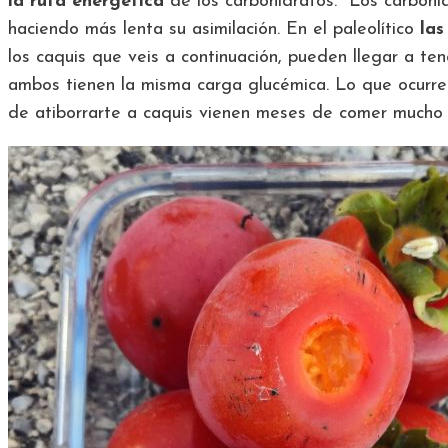
la ruta energética
de los carbohidratos. Los carbohi
haciendo más lenta su asimilación. En el paleolítico
las
los caquis que veis a continuación, pueden llegar a te
ambos tienen la misma carga glucémica. Lo que ocurr
de atiborrarte a caquis vienen meses de comer mucho m