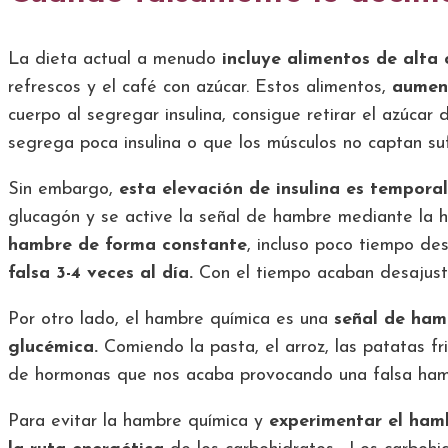
La dieta actual a menudo
incluye alimentos de alta
refrescos y el café con azúcar. Estos alimentos,
aument
cuerpo al segregar insulina, consigue retirar el azúcar
segrega poca insulina o que los músculos no captan suf
Sin embargo,
esta elevación de insulina es temporal
glucagón y se active la señal de hambre mediante la
hambre de forma constante
, incluso poco tiempo d
falsa 3-4 veces al día.
Con el tiempo acaban desajust
Por otro lado, el hambre química es una
señal de ham
glucémica.
Comiendo la pasta, el arroz, las patatas f
de hormonas que nos acaba provocando una falsa ham
Para evitar la hambre química y
experimentar el ham