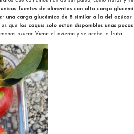
dratos que comamos han de ser paleo, como frutas y ve
 únicas fuentes de alimentos con alta carga glucém
ner
una carga glucémica de 8 similar a la del azúcar
e es que
los caquis solo están disponibles unas poca
anos azúcar. Viene el invierno y se acabó la fruta.