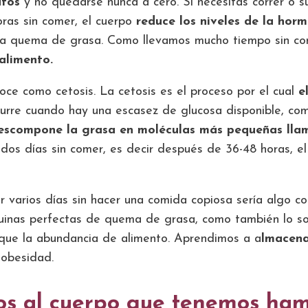
atos
y no quedarse nunca a cero. Si necesitas correr o s
oras sin comer, el cuerpo
reduce los niveles de la horm
 la quema de grasa. Como llevamos mucho tiempo sin co
alimento.
ce como cetosis. La cetosis es el proceso por el cual
e
curre cuando hay una escasez de glucosa disponible, c
descompone la grasa en moléculas más pequeñas llam
dos días sin comer, es decir después de 36-48 horas, el
ar varios días sin hacer una comida copiosa sería algo 
nas perfectas de quema de grasa, como también lo s
 que la abundancia de alimento. Aprendimos a a
lmacena
 obesidad.
os al cuerpo que tenemos ha