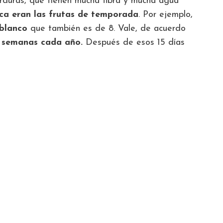
rduras, que tienen mucha fibra y mucha agua
ica eran las frutas de temporada
. Por ejemplo,
 blanco
que también es de 8. Vale, de acuerdo
s semanas cada año.
Después de esos 15 días