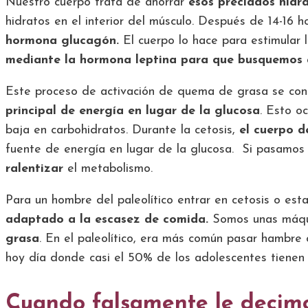
Nuestro cuerpo trata de ahorrar
esos preciados hidr
hidratos en el interior del músculo. Después de 14-16 h
hormona glucagón.
El cuerpo lo hace para estimular
mediante la hormona leptina para que busquemos 
Este proceso de activación de quema de grasa se cono
principal de energía en lugar de la glucosa
. Esto o
baja en carbohidratos. Durante la cetosis,
el cuerpo 
fuente de energía en lugar de la glucosa. Si pasamos 
ralentizar
el metabolismo.
Para un hombre del paleolítico entrar en cetosis o est
adaptado a la escasez de comida.
Somos unas máqui
grasa
. En el paleolítico, era más común pasar hambre
hoy día donde casi el 50% de los adolescentes tienen
Cuando falsamente le decim