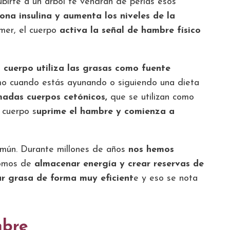
ubirte a un árbol te vendrán de perlas esos
ona insulina y aumenta los niveles de la
mer, el cuerpo
activa la señal de hambre físico
l cuerpo utiliza las grasas como fuente
omo cuando estás ayunando o siguiendo una dieta
adas cuerpos cetónicos,
que se utilizan como
 cuerpo s
uprime el hambre y comienza a
común. Durante millones de años
nos hemos
omos de
almacenar energía y crear reservas de
r grasa de forma muy eficient
e y eso se nota
mbre