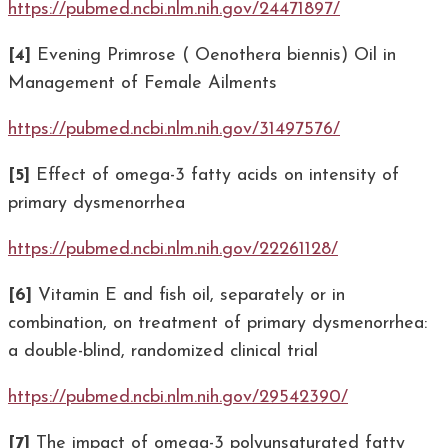
https://pubmed.ncbi.nlm.nih.gov/24471897/
[4]
Evening Primrose ( Oenothera biennis) Oil in
Management of Female Ailments
https://pubmed.ncbi.nlm.nih.gov/31497576/
[5]
Effect of omega-3 fatty acids on intensity of
primary dysmenorrhea
https://pubmed.ncbi.nlm.nih.gov/22261128/
[6]
Vitamin E and fish oil, separately or in
combination, on treatment of primary dysmenorrhea:
a double-blind, randomized clinical trial
https://pubmed.ncbi.nlm.nih.gov/29542390/
[7]
The impact of omega-3 polyunsaturated fatty