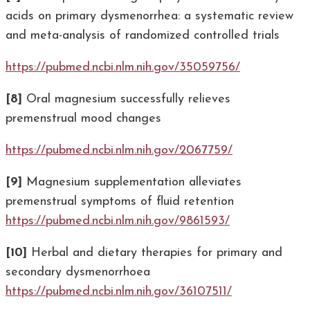
acids on primary dysmenorrhea: a systematic review
and meta-analysis of randomized controlled trials
https://pubmed.ncbi.nlm.nih.gov/35059756/
[8]
Oral magnesium successfully relieves
premenstrual mood changes
https://pubmed.ncbi.nlm.nih.gov/2067759/
[9]
Magnesium supplementation alleviates
premenstrual symptoms of fluid retention
https://pubmed.ncbi.nlm.nih.gov/9861593/
[10]
Herbal and dietary therapies for primary and
secondary dysmenorrhoea
https://pubmed.ncbi.nlm.nih.gov/36107511/