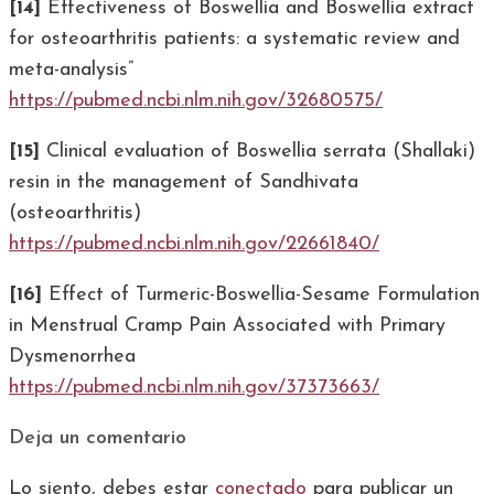
[14]
Effectiveness of Boswellia and Boswellia extract
for osteoarthritis patients: a systematic review and
meta-analysis”
https://pubmed.ncbi.nlm.nih.gov/32680575/
[15]
Clinical evaluation of Boswellia serrata (Shallaki)
resin in the management of Sandhivata
(osteoarthritis)
https://pubmed.ncbi.nlm.nih.gov/22661840/
[16]
Effect of Turmeric-Boswellia-Sesame Formulation
in Menstrual Cramp Pain Associated with Primary
Dysmenorrhea
https://pubmed.ncbi.nlm.nih.gov/37373663/
Deja un comentario
Lo siento, debes estar
conectado
para publicar un