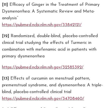
[11]
Efficacy of Ginger in the Treatment of Primary
Dysmenorrhea: A Systematic Review and Meta-
analysis”
https://pubmed.ncbi.nlm.nih.gov/33842121/
[12]
Randomized, double-blind, placebo-controlled
clinical trial studying the effects of Turmeric in
combination with mefenamic acid in patients with
primary dysmenorrhea
https://pubmed.ncbi.nlm.nih.gov/32585392/
[13]
Effects of curcumin on menstrual pattern,
premenstrual syndrome, and dysmenorrhea: A triple-
blind, placebo-controlled clinical trial
https://pubmed.ncbi.nlm.nih.gov/34708460/