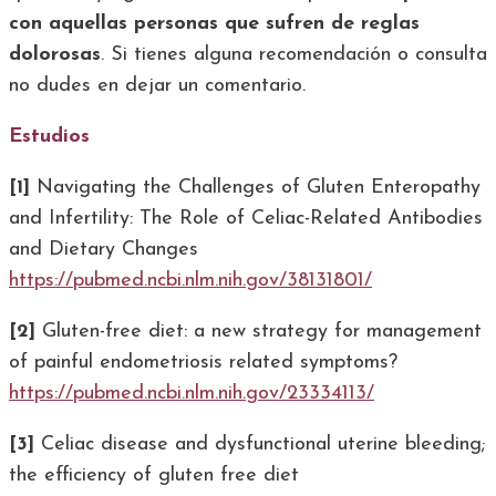
con aquellas personas que sufren de reglas
dolorosas
. Si tienes alguna recomendación o consulta
no dudes en dejar un comentario.
Estudios
[1]
Navigating the Challenges of Gluten Enteropathy
and Infertility: The Role of Celiac-Related Antibodies
and Dietary Changes
https://pubmed.ncbi.nlm.nih.gov/38131801/
[2]
Gluten-free diet: a new strategy for management
of painful endometriosis related symptoms?
https://pubmed.ncbi.nlm.nih.gov/23334113/
[3]
Celiac disease and dysfunctional uterine bleeding;
the efficiency of gluten free diet