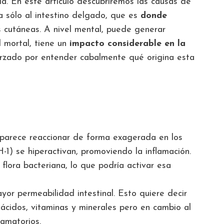
a. En este artículo descubriremos las causas de
sólo al intestino delgado, que es
donde
s cutáneas. A nivel mental, puede generar
 mortal, tiene un
impacto considerable en la
orzado por entender cabalmente qué origina esta
 parece reaccionar de forma exagerada en los
H-1) se hiperactivan, promoviendo la inflamación.
flora bacteriana, lo que podría activar esa
 permeabilidad intestinal. Esto quiere decir
oácidos, vitaminas y minerales pero en cambio al
amatorios.