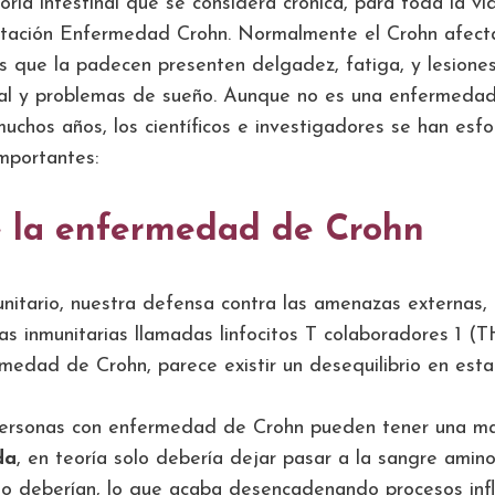
a intestinal que se considera crónica, para toda la vid
ación Enfermedad Crohn. Normalmente el Crohn afecta 
s que la padecen presenten delgadez, fatiga, y lesione
ial y problemas de sueño. Aunque no es una enfermedad
chos años, los científicos e investigadores se han esf
mportantes:
e la enfermedad de Crohn
nitario, nuestra defensa contra las amenazas externas,
as inmunitarias llamadas linfocitos T colaboradores 1 (T
edad de Crohn, parece existir un desequilibrio en esta 
rsonas con enfermedad de Crohn pueden tener una mayor
da
, en teoría solo debería dejar pasar a la sangre amin
no deberían, lo que acaba desencadenando procesos infl