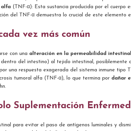
 alfa
(TNF-α): Esta sustancia producida por el cuerpo e
ión del TNF-α demuestra lo crucial de este elemento 
 cada vez más común
arse con una
alteración en la permeabilidad intestina
 dentro del intestino) al tejido intestinal, posibleme
 por una respuesta exagerada del sistema inmune tipo T
rosis tumoral alfa (TNF-α), lo que termina por
dañar e
hn.
colo Suplementación Enfermed
inal para evitar el paso de antígenos luminales y dismin