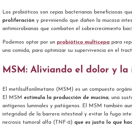
Los probióticos son cepas bacterianas beneficiosas q
proliferación
y previniendo que dañen la mucosa intest
antimicrobianas que combaten el sobrecrecimiento bact
Podemos optar por un
probiótico multicepa
para repo
una comida, para optimizar su supervivencia en el tract
MSM: Aliviando el dolor y la
El metilsulfonilmetano (MSM) es un compuesto orgánico
El MSM
estimula la producción de mucina
, una sus
antígenos luminales y patógenos. El MSM también aume
integridad de la barrera intestinal y evitar la fuga i
necrosis tumoral alfa (TNF-α)
que es justo lo que h