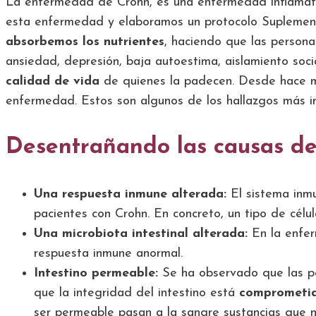
La enfermedad de Crohn, es una enfermedad inflamatori
esta enfermedad y elaboramos un protocolo Suplement
absorbemos los nutrientes
, haciendo que las persona
ansiedad, depresión, baja autoestima, aislamiento soc
calidad de vida
de quienes la padecen. Desde hace mu
enfermedad. Estos son algunos de los hallazgos más i
Desentrañando las causas d
Una respuesta inmune alterada:
El sistema inmu
pacientes con Crohn. En concreto, un tipo de célul
Una microbiota intestinal alterada:
En la enferm
respuesta inmune anormal.
Intestino permeable:
Se ha observado que las pe
que la integridad del intestino está
comprometi
ser permeable pasan a la sangre sustancias que 